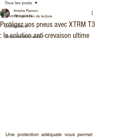
Tous les posts
Amelia Ramon
Tous les posts
19 mai
4 min de lecture
Protégez vos pneus avec XTRM T3
Commencer
: la solution anti-crevaison ultime
Votre communauté
Une protection adéquate vous permet 