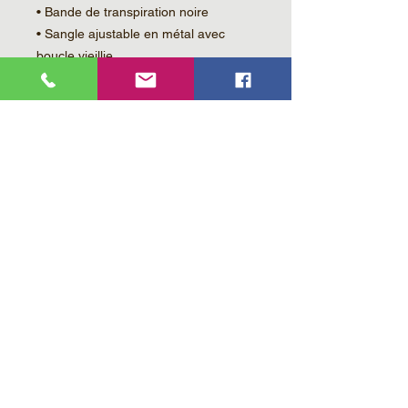
• Bande de transpiration noire
• Sangle ajustable en métal avec 
boucle vieillie
• Produit de base provenant de Chine
Restricciones de edad:Para adultos
Garantía de la UE:2 años
Otra información de 
cumplimiento:Cumple los requisitos 
de nivel de plomo y ftalatos.
De conformidad con el Reglamento 
general de seguridad de los 
productos (GPSR), 
XTRM SYSTEMS
garantiza que todos los productos de 
consumo ofrecidos sean seguros y 
cumplan con los estándares de la UE. 
Para cualquier consulta o inquietud 
relacionada con la seguridad del 
producto, ponte en contacto con 