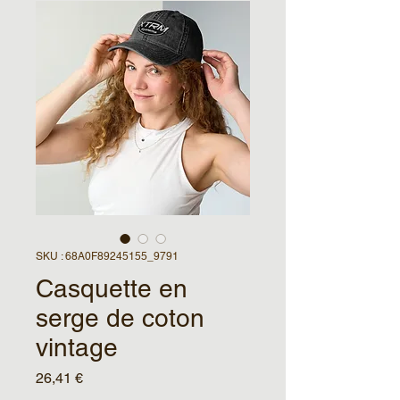
SKU : 68A0F89245155_9791
Casquette en
serge de coton
vintage
Prix
26,41 €