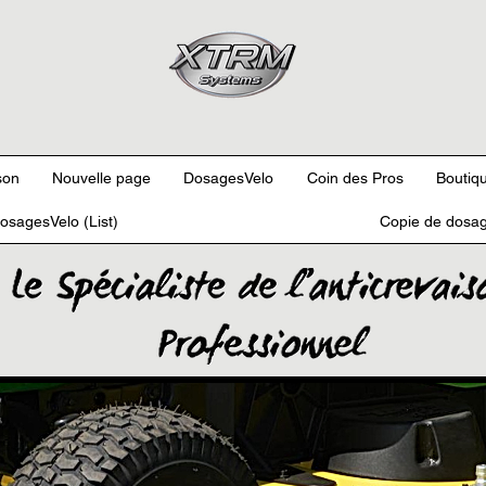
son
Nouvelle page
DosagesVelo
Coin des Pros
Boutiqu
osagesVelo (List)
Copie de dosag