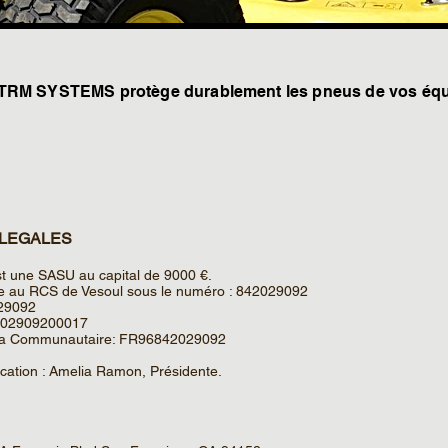
TRM SYSTEMS protège durablement les pneus de vos équ
 LEGALES
une SASU au capital de 9000 €.
ée au RCS de Vesoul sous le numéro : 842029092
29092
202909200017
ra Communautaire: FR96842029092
ication : Amelia Ramon, Présidente.