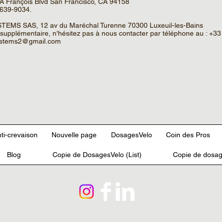
 A François Blvd San Francisco, CA 94158
-639-9034.
TEMS SAS, 12 av du Maréchal Turenne 70300 Luxeuil-les-Bains
 supplémentaire, n'hésitez pas à nous contacter par téléphone au : +3
ystems2@gmail.com
ti-crevaison
Nouvelle page
DosagesVelo
Coin des Pros
Blog
Copie de DosagesVelo (List)
Copie de dosag