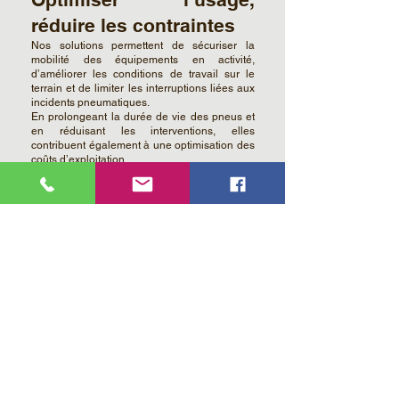
réduire les contraintes
Nos solutions permettent de sécuriser la
mobilité des équipements en activité,
d’améliorer les conditions de travail sur le
terrain et de limiter les interruptions liées aux
incidents pneumatiques.
En prolongeant la durée de vie des pneus et
en réduisant les interventions, elles
contribuent également à une optimisation des
coûts d’exploitation.
Une approche
responsable et durable
En valorisant des matières issues du
recyclage et en limitant le remplacement
prématuré des pneumatiques, XTRM
SYSTEMS s’inscrit dans une démarche
concrète d’économie circulaire.
Nos solutions participent à la réduction des
déchets tout en apportant une réponse
technique efficace aux enjeux du terrain.
Un choix technique et