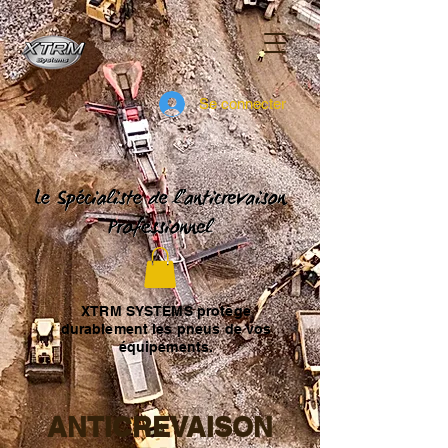
Se connecter
XTRM SYSTEMS protège
durablement les pneus de vos
équipements.
ANTICREVAISON