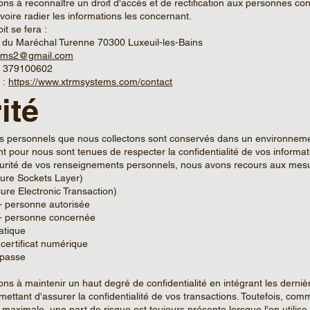
s à reconnaître un droit d'accès et de rectification aux personnes c
 voire radier les informations les concernant.
it se fera :
v du Maréchal Turenne 70300 Luxeuil-les-Bains
ems2@gmail.com
0) 379100602
 :
https://www.xtrmsystems.com/contact
ité
 personnels que nous collectons sont conservés dans un environneme
nt pour nous sont tenues de respecter la confidentialité de vos informat
curité de vos renseignements personnels, nous avons recours aux mesu
ure Sockets Layer)
ure Electronic Transaction)
- personne autorisée
 - personne concernée
atique
ertificat numérique
e passe
)
 à maintenir un haut degré de confidentialité en intégrant les derniè
mettant d'assurer la confidentialité de vos transactions. Toutefois, 
é maximale, une part de risque est toujours présente lorsque l'on utilise