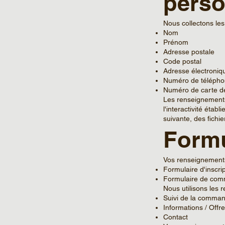
perso
Nous collectons le
Nom
Prénom
Adresse postale
Code postal
Adresse électroniq
Numéro de téléphon
Numéro de carte de
Les renseignements 
l'interactivité éta
suivante, des fichi
Formu
Vos renseignements 
Formulaire d'inscri
Formulaire de co
Nous utilisons les r
Suivi de la comma
Informations / Offr
Contact