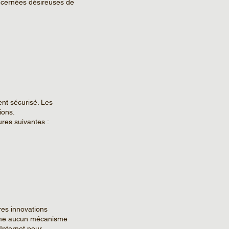
oncernées désireuses de
nt sécurisé. Les
ions.
res suivantes :
res innovations
comme aucun mécanisme
 Internet pour