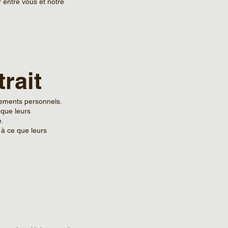
r entre vous et notre
trait
gnements personnels.
 que leurs
e.
 à ce que leurs