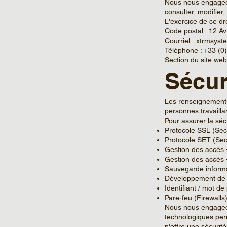
Nous nous engageon
consulter, modifier,
L'exercice de ce dro
Code postal : 12 A
Courriel :
xtrmsyst
Téléphone : +33 (
Section du site web
Sécur
Les renseignements
personnes travailla
Pour assurer la sé
Protocole SSL (Sec
Protocole SET (Sec
Gestion des accès 
Gestion des accès
Sauvegarde inform
Développement de c
Identifiant / mot d
Pare-feu (Firewalls
Nous nous engageons
technologiques per
n'offre une sécurit