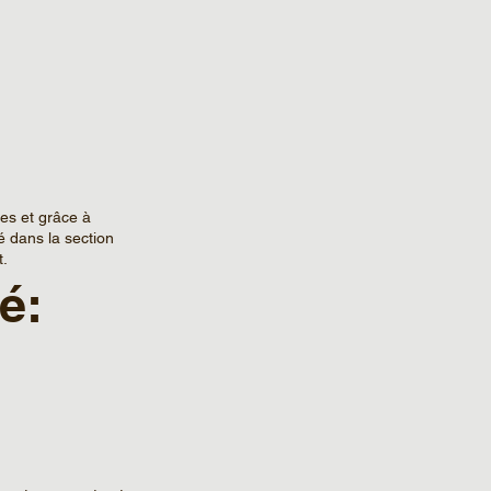
es et grâce à
é dans la section
t.
é: