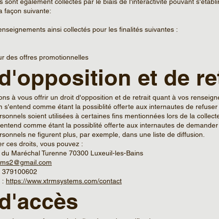
sont également collectés par le biais de l'interactivité pouvant s'établi
la façon suivante:
enseignements ainsi collectés pour les finalités suivantes :
r des offres promotionnelles
d'opposition et de re
 à vous offrir un droit d'opposition et de retrait quant à vos rensei
on s'entend comme étant la possiblité offerte aux internautes de refuser
onnels soient utilisées à certaines fins mentionnées lors de la collect
 s'entend comme étant la possiblité offerte aux internautes de demander
onnels ne figurent plus, par exemple, dans une liste de diffusion.
r ces droits, vous pouvez :
v du Maréchal Turenne 70300 Luxeuil-les-Bains
ems2@gmail.com
0) 379100602
 :
https://www.xtrmsystems.com/contact
 d'accès