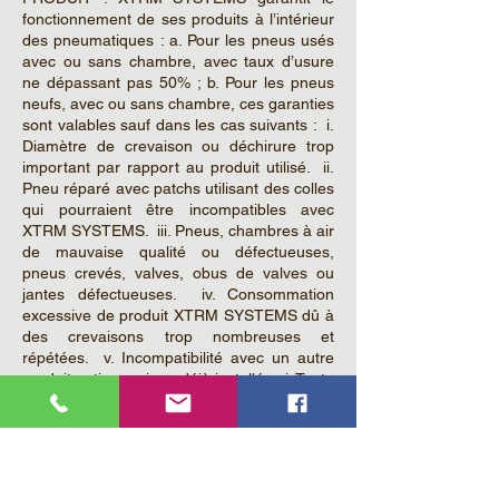
fonctionnement de ses produits à l’intérieur
des pneumatiques : a. Pour les pneus usés
avec ou sans chambre, avec taux d’usure
ne dépassant pas 50% ; b. Pour les pneus
neufs, avec ou sans chambre, ces garanties
sont valables sauf dans les cas suivants : i.
Diamètre de crevaison ou déchirure trop
important par rapport au produit utilisé. ii.
Pneu réparé avec patchs utilisant des colles
qui pourraient être incompatibles avec
XTRM SYSTEMS. iii. Pneus, chambres à air
de mauvaise qualité ou défectueuses,
pneus crevés, valves, obus de valves ou
jantes défectueuses. iv. Consommation
excessive de produit XTRM SYSTEMS dû à
des crevaisons trop nombreuses et
répétées. v. Incompatibilité avec un autre
produit anti-crevaison déjà installé. vi. Toute
autre éventualité constatée dans les
consignes d’utilisation du produit XTRM
SYSTEMS®
Tout défaut de fonctionnement est en
général dû à une surconsommation de