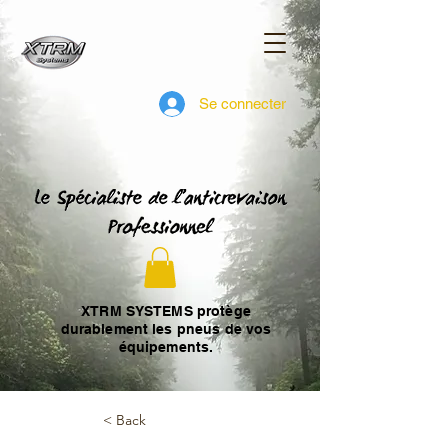
Se connecter
XTRM SYSTEMS protège
durablement les pneus de vos
équipements.
< Back