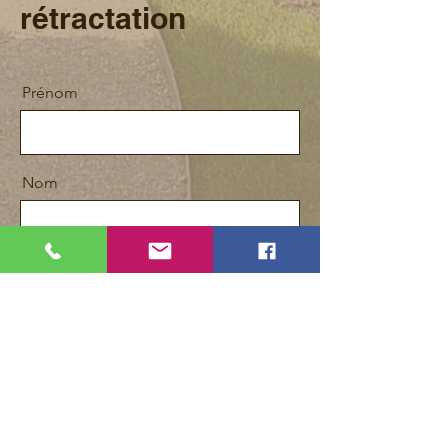
rétractation
Prénom
Nom
E-mail
Message