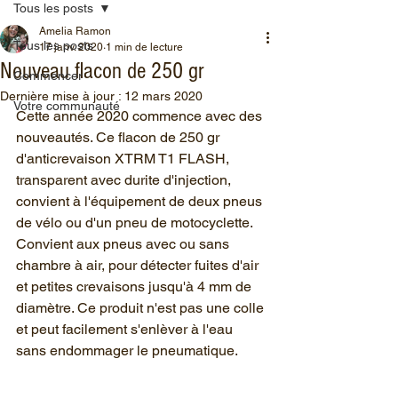
Tous les posts
Amelia Ramon
Tous les posts
17 janv. 2020
1 min de lecture
Nouveau flacon de 250 gr
Commencer
Dernière mise à jour :
12 mars 2020
Votre communauté
Cette année 2020 commence avec des 
nouveautés. Ce flacon de 250 gr 
d'anticrevaison XTRM T1 FLASH, 
transparent avec durite d'injection, 
convient à l'équipement de deux pneus 
de vélo ou d'un pneu de motocyclette. 
Convient aux pneus avec ou sans 
chambre à air, pour détecter fuites d'air 
et petites crevaisons jusqu'à 4 mm de 
diamètre. Ce produit n'est pas une colle 
et peut facilement s'enlèver à l'eau 
sans endommager le pneumatique.