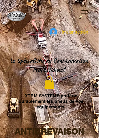
Iniciar sesión
XTRM SYSTEMS protège
durablement les pneus de vos
équipements.
ANTICREVAISON