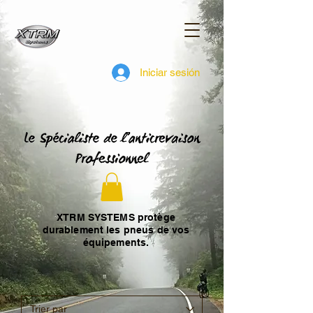
Iniciar sesión
XTRM SYSTEMS protège
durablement les pneus de vos
équipements.