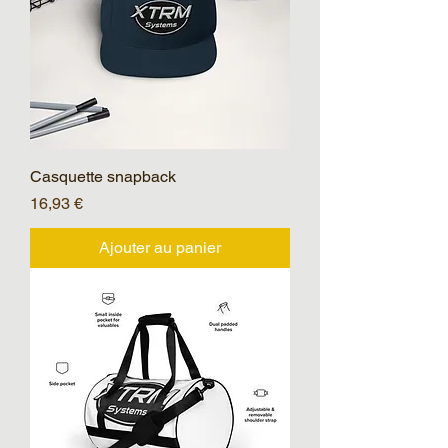
Casquette snapback
Prix
16,93 €
Ajouter au panier