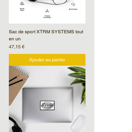
Sac de sport XTRM SYSTEMS tout
en un
Prix
47,15 €
Ajouter au panier