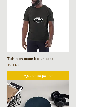
T-shirt en coton bio unisexe
Prix
19,14 €
Ajouter au panier