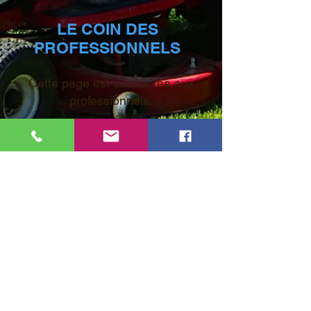
LE COIN DES
PROFESSIONNELS
Cette page est consacrée aux
professionnels.
Passez vos commandes anti
crevaison pour l'utilisation ou la
revente.
Vous commandez uniquement en
tant que professionnel.
Pour plus d'informations cliquez ici