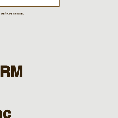
 anticrevaison.
TRM
nc