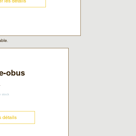
er les détails
able.
e-obus
e stock
s détails