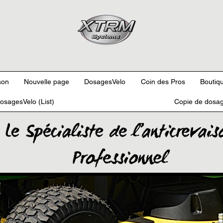
son
Nouvelle page
DosagesVelo
Coin des Pros
Boutiqu
osagesVelo (List)
Copie de dosag