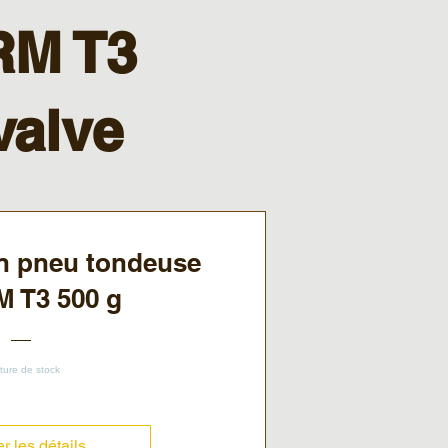
RM T3
valve
on pneu tondeuse
M T3 500 g
ture de stock
er les détails