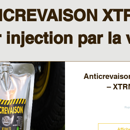
ICREVAISON XT
 injection par la 
Anticrevais
– XTR
Rup
Affich