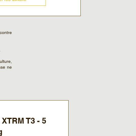
contre
.
lture,
sse ne
 XTRM T3 - 5
g