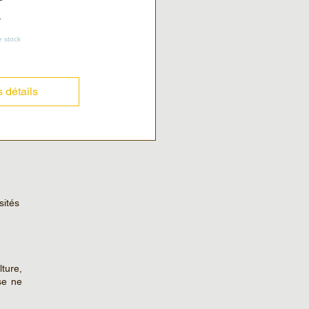
e stock
s détails
sités
ture,
se ne