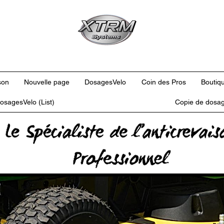
son
Nouvelle page
DosagesVelo
Coin des Pros
Boutiqu
osagesVelo (List)
Copie de dosag